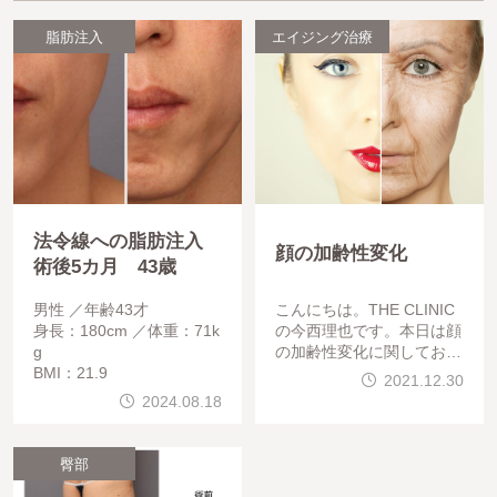
脂肪注入
エイジング治療
法令線への脂肪注入
顔の加齢性変化
術後5カ月 43歳
男性
年齢43才
こんにちは。THE CLINIC
身長：180cm
体重：71k
の今西理也です。本日は顔
g
の加齢性変化に関してお話
BMI：21.9
しします。まずは下の写真
2021.12.30
をご覧下さい。&nbsp
2024.08.18
臀部