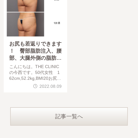
お尻も若返りできます
！ 臀部脂肪注入、腰
部、大腿外側の脂肪吸
引 162㎝ 52㎏ 51
こんにちは。THE CLINIC
歳
の今西です。50代女性 1
62cm,52.2kg,BMI20お尻の
若返り（臀部脂肪注入、腰
2022.08.09
部、大腿外側の脂肪吸引）
術
記事一覧へ