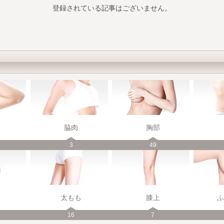
登録されている記事はございません。
脇肉
胸部
3
49
太もも
膝上
ふ
16
7