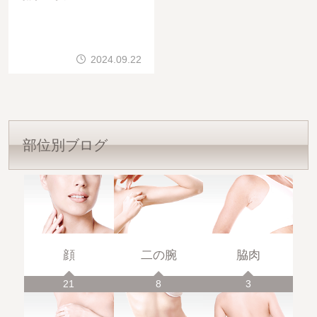
7㎏ 21歳
2024.09.22
部位別ブログ
顔
二の腕
脇肉
21
8
3