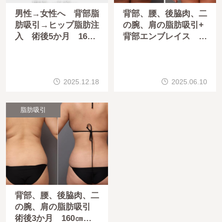
男性→女性へ 背部脂
背部、腰、後脇肉、二
肪吸引→ヒップ脂肪注
の腕、肩の脂肪吸引+
入 術後5か月 165
背部エンブレイス 術
㎝ 60㎏ 32歳
後6か月 153㎝ 55
㎏ 30歳
2025.12.18
2025.06.10
脂肪吸引
背部、腰、後脇肉、二
の腕、肩の脂肪吸引
術後3か月 160㎝ 6