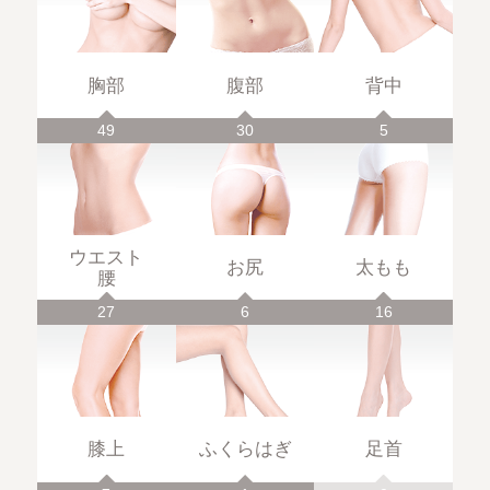
胸部
腹部
背中
49
30
5
ウエスト
お尻
太もも
腰
27
6
16
膝上
ふくらはぎ
足首