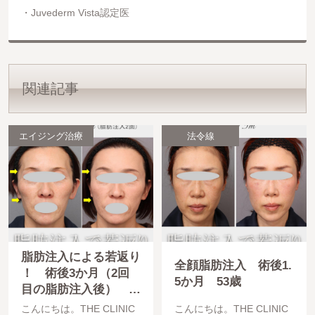
Juvederm Vista認定医
関連記事
エイジング治療
法令線
脂肪注入による若返り
全顔脂肪注入 術後1.
！ 術後3か月（2回
5か月 53歳
目の脂肪注入後） 4
7歳
こんにちは。THE CLINIC
こんにちは。THE CLINIC