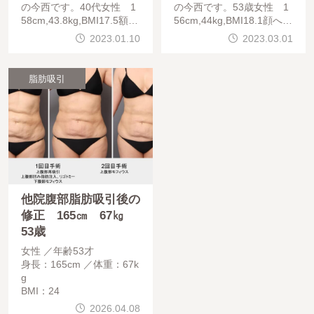
の今西です。40代女性 1
の今西です。53歳女性 1
58cm,43.8kg,BMI17.5額、
56cm,44kg,BMI18.1顔への
こめかみ、中顔面（当院で
脂肪注入（額、こめかみ、
2023.01.10
2023.03.01
は頬高と呼んでいます）、
中顔面、目の下、頬のコケ
頬コケの
、法令線）
脂肪吸引
他院腹部脂肪吸引後の
修正 165㎝ 67㎏
53歳
女性
年齢53才
身長：165cm
体重：67k
g
BMI：24
2026.04.08