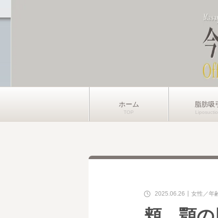
ホーム
脂肪吸
2025.06.26
女性
年
頬、顎の