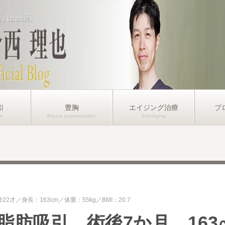
引
豊胸
エイジング治療
プ
齢22才
身長：163cm
体重：55kg
BMI：20.7
脂肪吸引 術後7か月 163