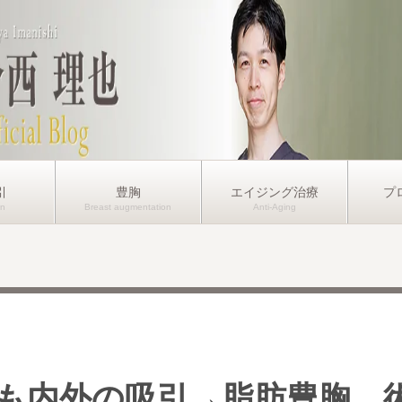
引
豊胸
エイジング治療
プ
も内外の吸引→脂肪豊胸 