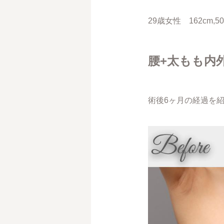
29歳女性 162cm,50k
腰+太もも内
術後6ヶ月の経過を