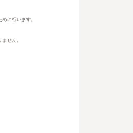
ために行います。
りません。