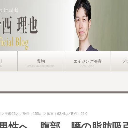
引
豊胸
エイジング治療
プ
性
年齢26才
身長：155cm
体重：62.4kg
BMI：26.0
男性へ 腹部、腰の脂肪吸