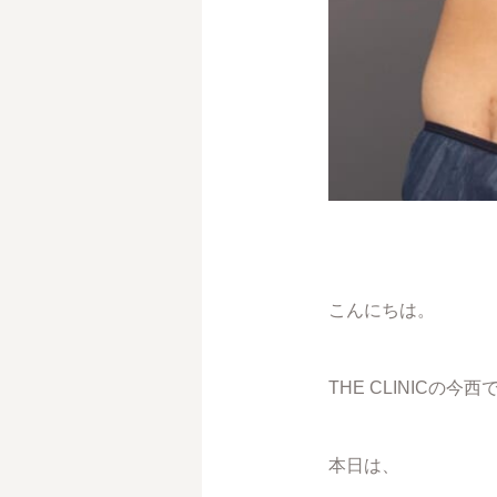
こんにちは。
THE CLINICの今西
本日は、