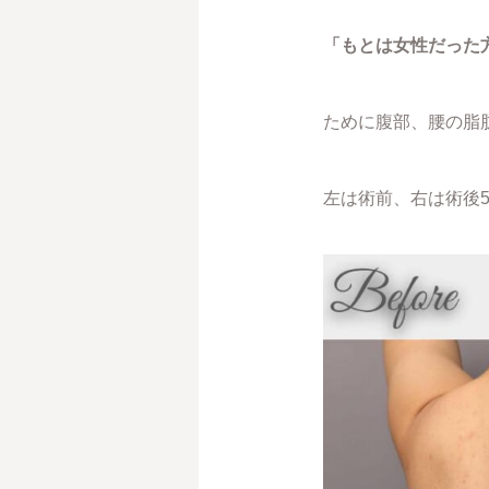
「もとは女性だった
ために腹部、腰の脂
左は術前、右は術後